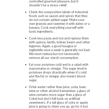
controlled gourmet pleasure, but it
shouldn’t be a stress-relief.
Check the composition labels of industrial
foods such as sauces and spices that they
do not contain added sugar. Make your
own granola and sweeten it with dates or a
banana. Cook everything yourself with
basic ingredients.
Cook less pasta and rice and replace them
with quinoa, lentils, kidney beans and other
legumes. Again, a good lasagna or
tagliatelle once a week is generally not bad.
We must reduce but not necessarily
remove all our starch consumption.
Eat your potatoes cold and in a salad with
mayonnaise or vinegar. The sugar level in
potatoes drops drastically when it’s cold
and the fat or vinegar also lowers blood
sugar.
Drink water rather than juice, soda, beer,
wine or other alcohol (remember, a glass of
wine contains more sugar than a glass of
Coke) but don’t fall back on artificial
sweeteners. If a tall glass of coke or apple
juice is going to cheer you up, go for it but