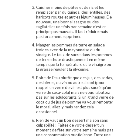
Cuisiner moins de pâtes et de riz et les
remplacer par du quinoa, des lentilles, des
haricots rouges et autres légumineuses. De
nouveau, une bonne lasagne ou des
tagliatelles une fois par semaine n’est en
principe pas mauvais. Il faut réduire mais
pas forcement supprimer.
Manger les pommes de terre en salade
froides avec de la mayonnaise ou du
vinaigre. Le taux de sucre dans les pommes
de terre chute drastiquement en même
temps que la température et le vinaigre ou
la graisse régulent la glycémie.
Boire de l’eau plutôt que des jus, des sodas,
des bières, du vin ou autre alcool (pour
rappel, un verre de vin est plus sucré qu’un
verre de coca-cola) mais ne vous rabattez
pas sur les édulcorants. Si un grand verre de
coca ou de jus de pomme va vous remonter
le moral, allez-y mais rendez cela
occasionnel.
Rien de vaut un bon dessert maison sans
culpabilité ! Faites de votre dessert un
moment de fête sur votre semaine mais pas
une consommation quotidienne. Entre une