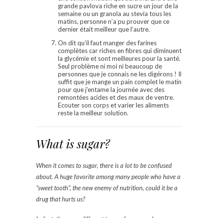
grande pavlova riche en sucre un jour de la
semaine ou un granola au stevia tous les
matins, personne n’a pu prouver que ce
dernier était meilleur que l’autre.
On dit qu’il faut manger des farines
complètes car riches en fibres qui diminuent
la glycémie et sont meilleures pour la santé.
Seul problème ni moi ni beaucoup de
personnes que je connais ne les digérons ! Il
suffit que je mange un pain complet le matin
pour que j’entame la journée avec des
remontées acides et des maux de ventre.
Ecouter son corps et varier les aliments
reste la meilleur solution.
What is sugar?
When it comes to sugar, there is a lot to be confused
about. A huge favorite among many people who have a
“sweet tooth”, the new enemy of nutrition, could it be a
drug that hurts us?