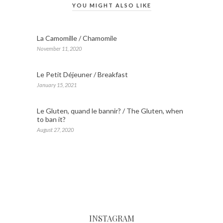
YOU MIGHT ALSO LIKE
La Camomille / Chamomile
November 11, 2020
Le Petit Déjeuner / Breakfast
January 15, 2021
Le Gluten, quand le bannir? / The Gluten, when
to ban it?
August 27, 2020
INSTAGRAM