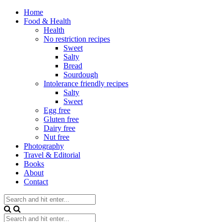
Home
Food & Health
Health
No restriction recipes
Sweet
Salty
Bread
Sourdough
Intolerance friendly recipes
Salty
Sweet
Egg free
Gluten free
Dairy free
Nut free
Photography
Travel & Editorial
Books
About
Contact