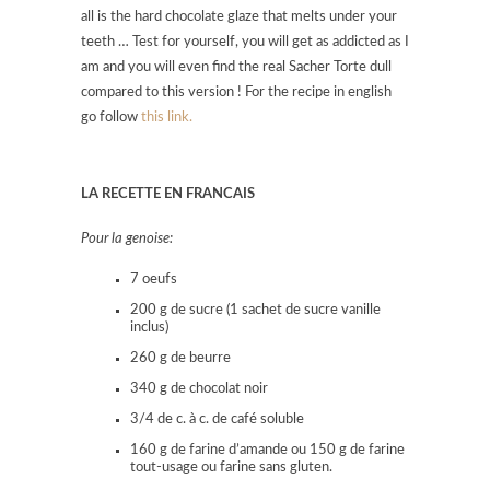
all is the hard chocolate glaze that melts under your
teeth … Test for yourself, you will get as addicted as I
am and you will even find the real Sacher Torte dull
compared to this version ! For the recipe in english
go follow
this link.
LA RECETTE EN FRANCAIS
Pour la genoise:
7 oeufs
200 g de sucre (1 sachet de sucre vanille
inclus)
260 g de beurre
340 g de chocolat noir
3/4 de c. à c. de café soluble
160 g de farine d’amande ou 150 g de farine
tout-usage ou farine sans gluten.