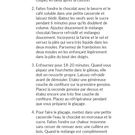
coupez en deux après la cuisson.
Faites fondre le chocolat avec le beurre et le
café soluble dans une petite casserole et
laissez tiédir. Battez les oeufs avec le sucre
pendant 6 minutes pour qu’ils doublent de
volume. Ajoutez doucement le mélange
chocolat/beurre refroidit et mélangez
doucement. Incorporez la farine et le sel et
versez la pâte qui sera très liquide dans les
deux moules. Parsemez de framboises les
deux moules en les enfonçant légèrement
dans la pâte du bout des doigts.
Enfournez pour 18-20 minutes. Quand vous
piquez une fourchette dans le gâteau, elle
doit en ressortir propre. Laissez refroidir
avant de démouler. Etalez une généreuse
couche de confiture sur la première genoise.
Placez la seconde genoise par dessus et
étalez encore une très fine couche de
confiture. Placez au réfrigérateur pendant
que vous préparez le glaçage.
Pour faire le glaçage, mettez dans une petite
casserole l’eau, le chocolat en morceaux et le
sucre. Faites fondre sur chaleur moyenne
sans cesser de remuer avec une cuillère en
bois. Quand le mélange est complètement