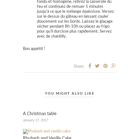
fondu et homogène, retirez la casserole du
feu et continuez de remuer 5 minutes
jusqu’à ce que le mélange épaississe. Versez
sur le dessus du gâteau en laissant couler
doucement sur les bords. Laissez le glaçage
sécher pendant 8h-10h ou placez au frigo
pour qu’il durcisse plus rapidement. Servez
avec de chantilly.
Bon appétit !
Share:
YOU MIGHT ALSO LIKE
A Christmas table
January 17, 2017
Rhubarb and Vanilla Cake