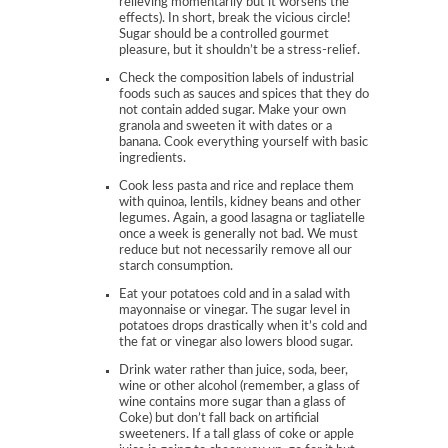
relieving momentarily but it worsens the
effects). In short, break the vicious circle!
Sugar should be a controlled gourmet
pleasure, but it shouldn’t be a stress-relief.
Check the composition labels of industrial
foods such as sauces and spices that they do
not contain added sugar. Make your own
granola and sweeten it with dates or a
banana. Cook everything yourself with basic
ingredients.
Cook less pasta and rice and replace them
with quinoa, lentils, kidney beans and other
legumes. Again, a good lasagna or tagliatelle
once a week is generally not bad. We must
reduce but not necessarily remove all our
starch consumption.
Eat your potatoes cold and in a salad with
mayonnaise or vinegar. The sugar level in
potatoes drops drastically when it’s cold and
the fat or vinegar also lowers blood sugar.
Drink water rather than juice, soda, beer,
wine or other alcohol (remember, a glass of
wine contains more sugar than a glass of
Coke) but don’t fall back on artificial
sweeteners. If a tall glass of coke or apple