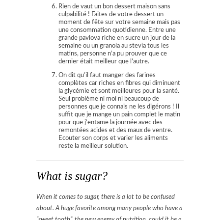
Rien de vaut un bon dessert maison sans
culpabilité ! Faites de votre dessert un
moment de fête sur votre semaine mais pas
une consommation quotidienne. Entre une
grande pavlova riche en sucre un jour de la
semaine ou un granola au stevia tous les
matins, personne n’a pu prouver que ce
dernier était meilleur que l’autre.
On dit qu’il faut manger des farines
complètes car riches en fibres qui diminuent
la glycémie et sont meilleures pour la santé.
Seul problème ni moi ni beaucoup de
personnes que je connais ne les digérons ! Il
suffit que je mange un pain complet le matin
pour que j’entame la journée avec des
remontées acides et des maux de ventre.
Ecouter son corps et varier les aliments
reste la meilleur solution.
What is sugar?
When it comes to sugar, there is a lot to be confused
about. A huge favorite among many people who have a
“sweet tooth”, the new enemy of nutrition, could it be a