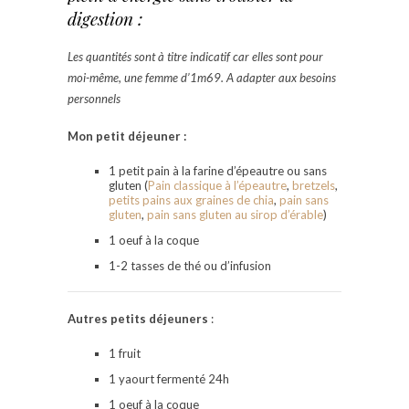
digestion :
Les quantités sont à titre indicatif car elles sont pour
moi-même, une femme d’1m69. A adapter aux besoins
personnels
Mon petit déjeuner :
1 petit pain à la farine d’épeautre ou sans
gluten (
Pain classique à l’épeautre
,
bretzels
,
petits pains aux graines de chia
,
pain sans
gluten
,
pain sans gluten au sirop d’érable
)
1 oeuf à la coque
1-2 tasses de thé ou d’infusion
Autres petits déjeuners
:
1 fruit
1 yaourt fermenté 24h
1 oeuf à la coque