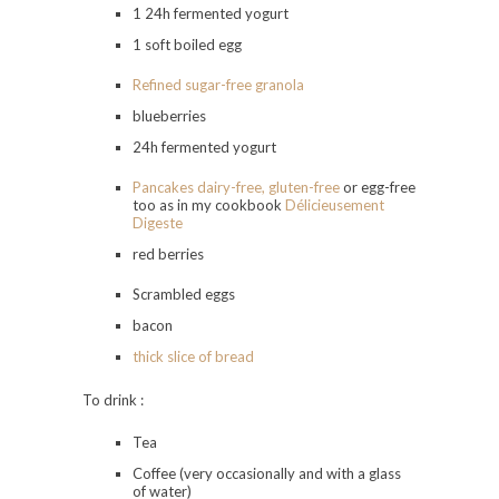
1 24h fermented yogurt
1 soft boiled egg
Refined sugar-free granola
blueberries
24h fermented yogurt
Pancakes dairy-free, gluten-free
or egg-free
too as in my cookbook
Délicieusement
Digeste
red berries
Scrambled eggs
bacon
thick slice of bread
To drink :
Tea
Coffee (very occasionally and with a glass
of water)