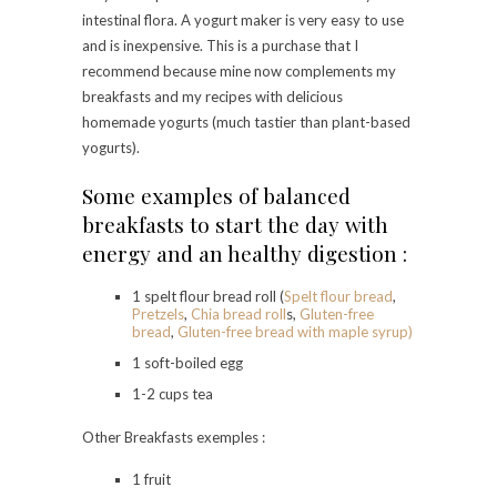
intestinal flora. A yogurt maker is very easy to use
and is inexpensive. This is a purchase that I
recommend because mine now complements my
breakfasts and my recipes with delicious
homemade yogurts (much tastier than plant-based
yogurts).
Some examples of balanced
breakfasts to start the day with
energy and an healthy digestion :
1 spelt flour bread roll (
Spelt flour bread
,
Pretzels
,
Chia bread roll
s,
Gluten-free
bread
,
Gluten-free bread with maple syrup)
1 soft-boiled egg
1-2 cups tea
Other Breakfasts exemples :
1 fruit