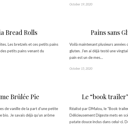
October 19, 2020
ia Bread Rolls
Pains sans Gl
tes. Les bretzels et ces petits pains
Voilà maintenant plusieurs années 
 des petits pains venant du
gluten. J’en ai déjà testé une vingt
pain est un de mes…
October 15, 2020
ème Brûlée Pie
Le “book trailer
s de vanille de la part d’une petite
Réalisé par DMalou, le “Book trailer
le bio. Je savais déjà qu’un arôme
Délicieusement Digeste mets en scèn
patate douce inclus dans celui-ci. 