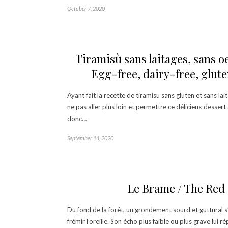
October 7, 2020
Tiramisù sans laitages, sans oe
Egg-free, dairy-free, glut
Ayant fait la recette de tiramisu sans gluten et sans lai
ne pas aller plus loin et permettre ce délicieux dessert
donc…
September 14, 2020
Le Brame / The Red
Du fond de la forêt, un grondement sourd et guttural s’é
frémir l’oreille. Son écho plus faible ou plus grave lui r