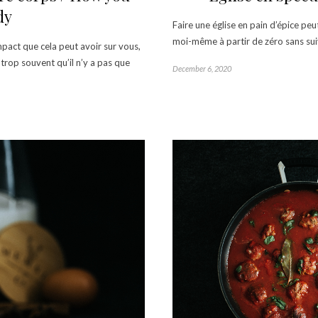
dy
Faire une église en pain d’épice peut f
moi-même à partir de zéro sans suiv
pact que cela peut avoir sur vous,
trop souvent qu’il n’y a pas que
December 6, 2020