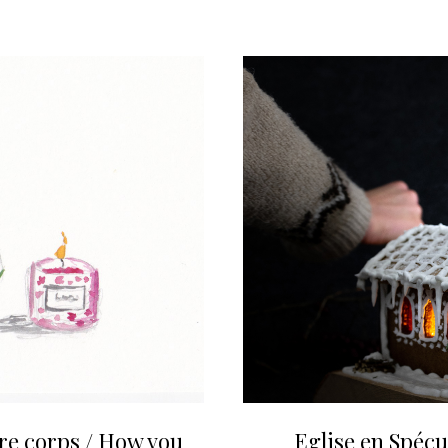
tre corps / How you
Eglise en Spéc