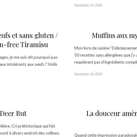
September 24, 2020
ufs et sans gluten /
Muffins aux my
en-free Tiramisu
Mon livre de cuisine “Délicieusemen
50 recettes sans allergènes que j’y 
tages, je me suis dit pourquoi pas
requièrent pas d’ingrédients compl
 aux intolérants aux oeufs ? Voilà
September 10, 2020
 Deer Rut
La douceur amère
lève. Cri préhistorique qui fait
épond à divers endroit des collines.
Quand cette impression paradoxale