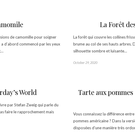
amomile
La Forêt de
fusions de camomille pour soigner
La forêt qui couvre les collines fr
a a d’abord commencé par les yeux
brume au col de ses hauts arbres. 
t…
silhouette sombre et luisante…
October 29, 2020
rday’s World
Tarte aux pommes à
ivre par Stefan Zweig qui parle du
as faire le rapprochement mais
Vous connaissez la différence entr
pommes américaine ? Dans la versi
disposées d’une manière très ordo